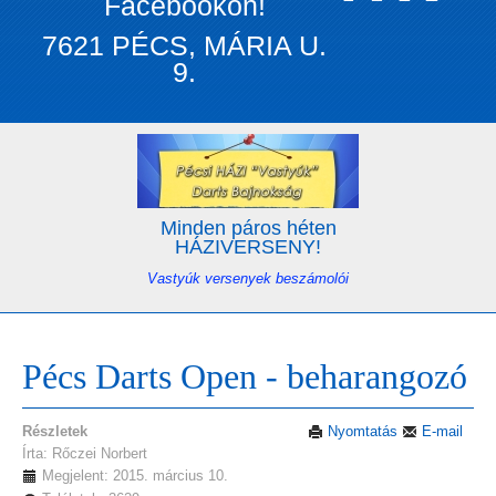
Facebookon!
7621 PÉCS, MÁRIA U.
9.
Minden páros héten
HÁZIVERSENY!
Vastyúk versenyek beszámolói
Pécs Darts Open - beharangozó
Részletek
Nyomtatás
E-mail
Írta: Rőczei Norbert
Megjelent: 2015. március 10.