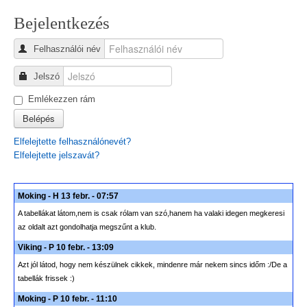
Bejelentkezés
Felhasználói név
Jelszó
Emlékezzen rám
Belépés
Elfelejtette felhasználónevét?
Elfelejtette jelszavát?
Moking - H 13 febr. - 07:57
A tabellákat látom,nem is csak rólam van szó,hanem ha valaki idegen megkeresi
az oldalt azt gondolhatja megszűnt a klub.
Viking - P 10 febr. - 13:09
Azt jól látod, hogy nem készülnek cikkek, mindenre már nekem sincs időm :/De a
tabellák frissek :)
Moking - P 10 febr. - 11:10