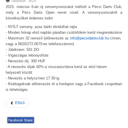
Találatok: 3629
2015. március 6-án új versenysorozatot indított a Pécsi Darts Club,
mely a Pécs Darts Open nevet viseli. A versenysorozatról a
következőket érdemes tudni:
- NYÍLT verseny, azaz bárki elindulhat rajta
- Minden hónap első naptári páratlan csütörtökén kerül megrendezésre
- Maximum 32 nevező (előnevezés az
info@pecsidartsclub.hu
címen,
vagy a 0620/272-0670-es telefonszámon)
- Játéknem: 501 DO
- Vigaszágas lebonyolítás
- Nevezési díj: 300 HUF
- A nevezési díjak 60%-a visszaosztásra kerül az első három
helyezett között
- Nevezés a helyszínen 17:30-ig
- Klubtagoknak előnevezés itt a honlapon vagy a Facebook csoporban
is lehetséges
Előző