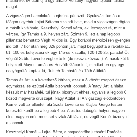
másfél-két év után újra egy amatőr verseny nagydöntőjében találta
magát.
A vigaszágon harcolókról is ejtsünk pár szót. Gyulavári Tamás a
főágon ugyebár Lajtai Bátorba szaladt bele, majd a vigaszágon rögtön
a másik kiválóság, Keszthelyi Kornél várta, aki lecsapott rá, mint a
vércse, így Tamás a 9. helyen zárt. Szintén 9. lett a nap legjobb
pillanatát bemutató Végh Miklós is. Egy korábbi mérkőzésén gyengén
indított, 7 kör után még 326 ponton járt, majd begyújtotta a rakétákat..
81, 100 és befejezésnek egy 145-ös kiszálló, T20-T20-25, parádé! Őt
véghül Szőts Levente véghezte ki (de rossz szóvicc..). A másik két 9.
helyezett Mayer Tamás és Horváth Gábor lett, mindketten egy-egy
nagyágyútól kaptak ki, Rutsch Tamástól és Tóth Attilától.
Tamás és Attila a következő körben, azaz a 8 között csapott össze
egymással és ezúttal Attila bizonyult jobbnak. A ’nagy’ Attila hiába
készült már hazafelé, túl jónak bizonyult ehhez, ugyanis a legjobb 6
között megverte druszáját, Nagy Attilát is! A vigaszági elődöntőben
Kornél volt az ellenfél, aki Szőts Levente és Klajbár Gergő testén
keresztül került be a legjobb 4-be. A biztos dobogós helyért nagyon
éles, nagyon erős meccset vívtak Attilával, és végül Kornél bizonyult
a jobbnak.
Keszthelyi Kornél – Lajtai Bátor, a nagydöntőbe jutásért! Parádés