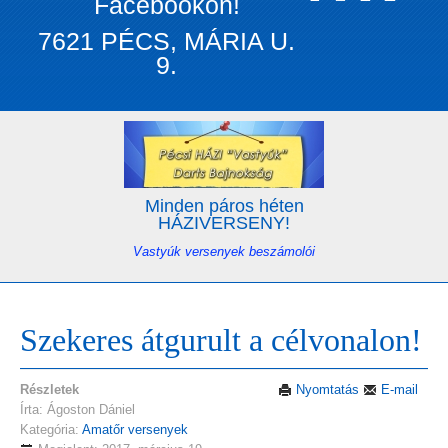
Facebookon!
7621 PÉCS, MÁRIA U.
9.
Minden páros héten
HÁZIVERSENY!
Vastyúk versenyek beszámolói
Szekeres átgurult a célvonalon!
Részletek
Nyomtatás
E-mail
Írta: Ágoston Dániel
Kategória:
Amatőr versenyek