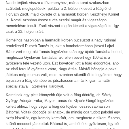
Na de térjünk vissza a főversenyhez, már a korai szakaszban
születtek meglepetések, például a 2. körben kiesett a főágról dr.
Horváth Zsolt, majd követte őt a harmadik körben Keszthelyi Kornél
is. Kornél azonban össze tudta szedni magát és vigaszágon
menetelésre indult. Zsolt viszont rögtön kiesett a vigaszágról is, így
csak a 33. helyen zárt.
Kornélhoz hasonlóan a harmadik körben búcsúzott a nagy rutinnal
rendelkező Rutsch Tamás is, akit a bombaformában játszó Lajtai
Bátor vert meg, aki Tamás legyőzése után egy újabb Tamásba botlott,
méghozzá Gyulavári Tamásba, aki ellen bevert egy 180-at is a
győzelem felé vezető úton. Ezt követően jött a főág elődöntője, ahol
az első forduló győztese várta, Nagy Attila. Másfél hónapja a paksi
játékos még mumus volt, most azonban sikerült őt is legyőznie, hogy
bejusson a főág döntőbe és játszhasson a másik igazi ’amatőr
specialistával’, Szekeres Károllyal.
Karcsinak egy picit könnyebb útja volt a főág döntőig, dr. Sárdy
György, Adorján Erika, Mayer Tamás és Kljabár Gergő legyőzése
kellett ahhoz, hogy végül a főág döntőjében összecsaphasson
Bátorral. Voltak döcögős pillanatok, de mindig oda tudott pakolni egy
szép kiszállót, egy komoly kerekítőt, ami meghozta a sikert. Szoros,
kitűnő meccset játszottak Bátorral is, amiből ő ki győztesen, így bő