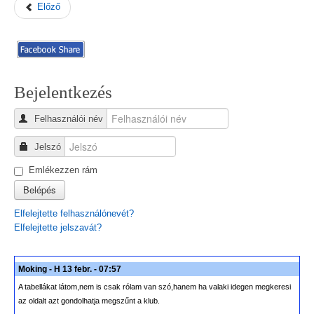
Előző
Bejelentkezés
Felhasználói név
Jelszó
Emlékezzen rám
Belépés
Elfelejtette felhasználónevét?
Elfelejtette jelszavát?
Moking - H 13 febr. - 07:57
A tabellákat látom,nem is csak rólam van szó,hanem ha valaki idegen megkeresi
az oldalt azt gondolhatja megszűnt a klub.