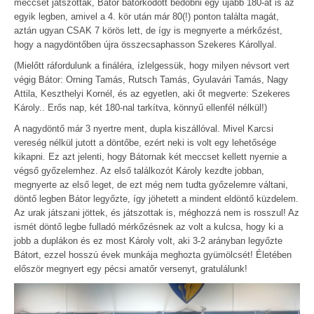
meccset játszottak, Bátor bátorkodott bedobni egy újabb 180-at is az
egyik legben, amivel a 4. kör után már 80(!) ponton találta magát,
aztán ugyan CSAK 7 körös lett, de így is megnyerte a mérkőzést,
hogy a nagydöntőben újra összecsaphasson Szekeres Károllyal.
(Mielőtt ráfordulunk a fináléra, ízlelgessük, hogy milyen névsort vert
végig Bátor: Orning Tamás, Rutsch Tamás, Gyulavári Tamás, Nagy
Attila, Keszthelyi Kornél, és az egyetlen, aki őt megverte: Szekeres
Károly.. Erős nap, két 180-nal tarkítva, könnyű ellenfél nélkül!)
A nagydöntő már 3 nyertre ment, dupla kiszállóval. Mivel Karcsi
vereség nélkül jutott a döntőbe, ezért neki is volt egy lehetősége
kikapni. Ez azt jelenti, hogy Bátornak két meccset kellett nyernie a
végső győzelemhez. Az első találkozót Károly kezdte jobban,
megnyerte az első leget, de ezt még nem tudta győzelemre váltani,
döntő legben Bátor legyőzte, így jöhetett a mindent eldöntő küzdelem.
Az urak játszani jöttek, és játszottak is, méghozzá nem is rosszul! Az
ismét döntő legbe fulladó mérkőzésnek az volt a kulcsa, hogy ki a
jobb a duplákon és ez most Károly volt, aki 3-2 arányban legyőzte
Bátort, ezzel hosszú évek munkája meghozta gyümölcsét! Életében
először megnyert egy pécsi amatőr versenyt, gratulálunk!