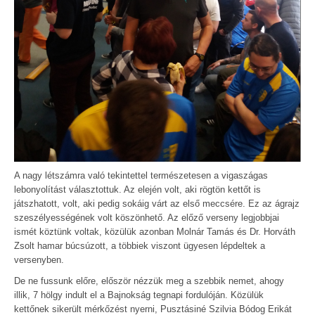
A nagy létszámra való tekintettel természetesen a vigaszágas
lebonyolítást választottuk. Az elején volt, aki rögtön kettőt is
játszhatott, volt, aki pedig sokáig várt az első meccsére. Ez az ágrajz
szeszélyességének volt köszönhető. Az előző verseny legjobbjai
ismét köztünk voltak, közülük azonban Molnár Tamás és Dr. Horváth
Zsolt hamar búcsúzott, a többiek viszont ügyesen lépdeltek a
versenyben.
De ne fussunk előre, először nézzük meg a szebbik nemet, ahogy
illik, 7 hölgy indult el a Bajnokság tegnapi fordulóján. Közülük
kettőnek sikerült mérkőzést nyerni, Pusztásiné Szilvia Bódog Erikát