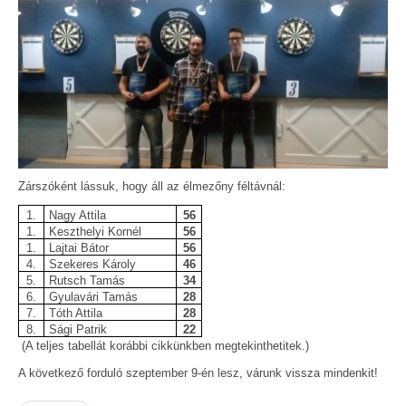
Zárszóként lássuk, hogy áll az élmezőny féltávnál:
1.
Nagy Attila
56
1.
Keszthelyi Kornél
56
1.
Lajtai Bátor
56
4.
Szekeres Károly
46
5.
Rutsch Tamás
34
6.
Gyulavári Tamás
28
7.
Tóth Attila
28
8.
Sági Patrik
22
(A teljes tabellát korábbi cikkünkben megtekinthetitek.)
A következő forduló szeptember 9-én lesz, várunk vissza mindenkit!