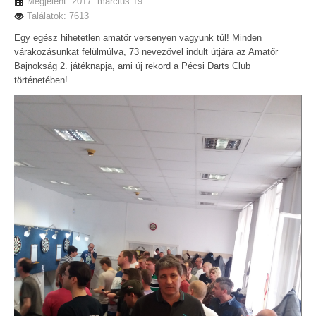
Megjelent: 2017. március 19.
Találatok: 7613
Egy egész hihetetlen amatőr versenyen vagyunk túl! Minden
várakozásunkat felülmúlva, 73 nevezővel indult útjára az Amatőr
Bajnokság 2. játéknapja, ami új rekord a Pécsi Darts Club
történetében!