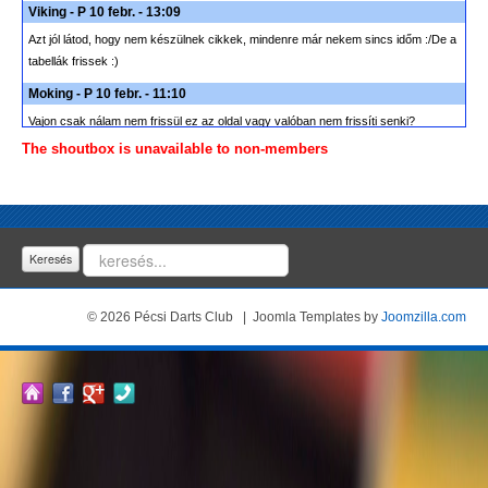
Viking - P 10 febr. - 13:09
Azt jól látod, hogy nem készülnek cikkek, mindenre már nekem sincs időm :/De a
tabellák frissek :)
Moking - P 10 febr. - 11:10
Vajon csak nálam nem frissül ez az oldal vagy valóban nem frissíti senki?
The shoutbox is unavailable to non-members
JoomJunk - H 16 jan. - 20:00
Welcome to the Shoutbox
History
Keresés
© 2026 Pécsi Darts Club | Joomla Templates by
Joomzilla.com