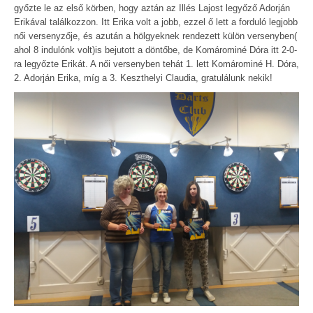
győzte le az első körben, hogy aztán az Illés Lajost legyőző Adorján
Erikával találkozzon. Itt Erika volt a jobb, ezzel ő lett a forduló legjobb
női versenyzője, és azután a hölgyeknek rendezett külön versenyben(
ahol 8 indulónk volt)is bejutott a döntőbe, de Komárominé Dóra itt 2-0-
ra legyőzte Erikát. A női versenyben tehát 1. lett Komárominé H. Dóra,
2. Adorján Erika, míg a 3. Keszthelyi Claudia, gratulálunk nekik!